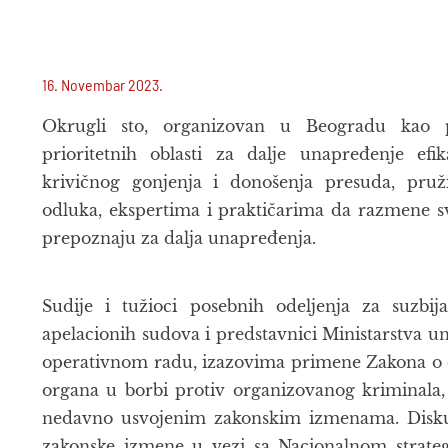
16. Novembar 2023.
Okrugli sto, organizovan u Beogradu kao po
prioritetnih oblasti za dalje unapređenje efik
krivičnog gonjenja i donošenja presuda, pruž
odluka, ekspertima i praktičarima da razmene sv
prepoznaju za dalja unapređenja.
Sudije i tužioci posebnih odeljenja za suzbij
apelacionih sudova i predstavnici Ministarstva un
operativnom radu, izazovima primene Zakona o or
organa u borbi protiv organizovanog kriminala
nedavno usvojenim zakonskim izmenama. Diskus
zakonske izmene u vezi sa Nacionalnom strateg