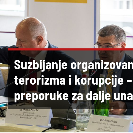
Suzbijanje organizovan
terorizma i korupcije 
preporuke za dalje un