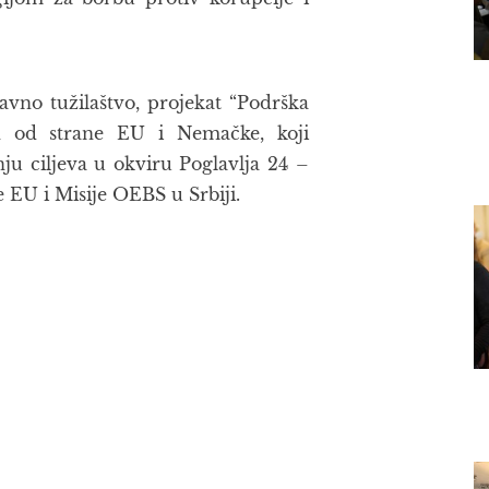
avno tužilaštvo, projekat “Podrška
ran od strane EU i Nemačke, koji
nju ciljeva u okviru Poglavlja 24 –
e EU i Misije OEBS u Srbiji.