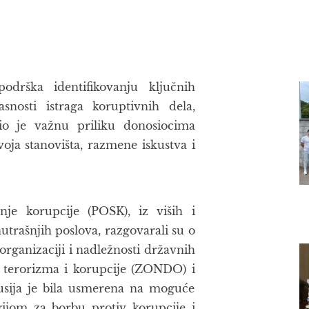
drška identifikovanju ključnih
asnosti istraga koruptivnih dela,
io je važnu priliku donosiocima
oja stanovišta, razmene iskustva i
anje korupcije (POSK), iz viših i
utrašnjih poslova, razgovarali su o
ganizaciji i nadležnosti državnih
, terorizma i korupcije (ZONDO) i
ija je bila usmerena na moguće
ijom za borbu protiv korupcije i