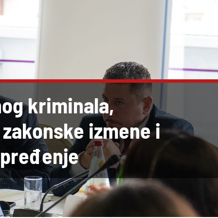
og kriminala,
– zakonske izmene i
apređenje