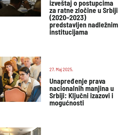
izveštaj o postupcima
za ratne zločine u Srbiji
(2020–2023)
predstavljen nadležnim
institucijama
27. Maj 2025.
Unapređenje prava
nacionalnih manjina u
Srbiji: Ključni izazovi i
mogućnosti